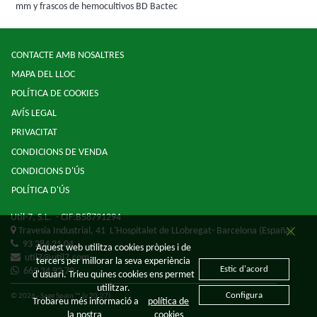
mm y frascos de hemocultivos BD Bactec
CONTACTE AMB NOSALTRES
MAPA DEL LLOC
POLÍTICA DE COOKIES
AVÍS LEGAL
PRIVACITAT
CONDICIONS DE VENDA
CONDICIONS D'ÚS
POLÍTICA D'ÚS
Util-7, S.L.
- CIF:B58791294
Travesia Industrial, 41
L'Hospitalet de LLobregat-
Barcelona
(España)
93 284 21 04
Aquest web utilitza cookies pròpies i de
util7@util7.com
tercers per millorar la seva experiència
Estic d'acord
669 34 92 79
d'usuari. Trieu quines cookies ens permet
utilitzar.
Configura
© 2026 - Sage Spain ™ (v.20.27)
Trobareu més informació a
política de
la nostra
cookies