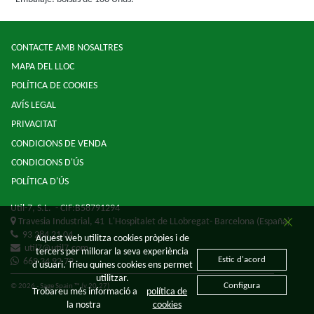
CONTACTE AMB NOSALTRES
MAPA DEL LLOC
POLÍTICA DE COOKIES
AVÍS LEGAL
PRIVACITAT
CONDICIONS DE VENDA
CONDICIONS D'ÚS
POLÍTICA D'ÚS
Util-7, S.L.
- CIF:B58791294
Travesia Industrial, 41
L'Hospitalet de LLobregat-
Barcelona
(España)
93 284 21 04
Aquest web utilitza cookies pròpies i de
util7@util7.com
tercers per millorar la seva experiència
Estic d'acord
669 34 92 79
d'usuari. Trieu quines cookies ens permet
utilitzar.
Configura
© 2026 - Sage Spain ™ (v.20.27)
Trobareu més informació a
política de
la nostra
cookies