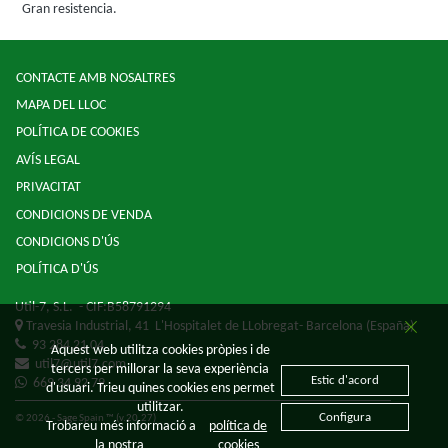
Gran resistencia.
CONTACTE AMB NOSALTRES
MAPA DEL LLOC
POLÍTICA DE COOKIES
AVÍS LEGAL
PRIVACITAT
CONDICIONS DE VENDA
CONDICIONS D'ÚS
POLÍTICA D'ÚS
Util-7, S.L.
- CIF:B58791294
Travesia Industrial, 41
L'Hospitalet de LLobregat-
Barcelona
(España)
93 284 21 04
Aquest web utilitza cookies pròpies i de
util7@util7.com
tercers per millorar la seva experiència
Estic d'acord
669 34 92 79
d'usuari. Trieu quines cookies ens permet
utilitzar.
Configura
© 2026 - Sage Spain ™ (v.20.27)
Trobareu més informació a
política de
la nostra
cookies