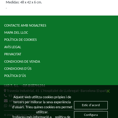
Medidas: 48 x 42 x 6 cm.
.
CONTACTE AMB NOSALTRES
MAPA DEL LLOC
POLÍTICA DE COOKIES
AVÍS LEGAL
PRIVACITAT
CONDICIONS DE VENDA
CONDICIONS D'ÚS
POLÍTICA D'ÚS
Util-7, S.L.
- CIF:B58791294
Travesia Industrial, 41
L'Hospitalet de LLobregat-
Barcelona
(España)
93 284 21 04
Aquest web utilitza cookies pròpies i de
util7@util7.com
tercers per millorar la seva experiència
Estic d'acord
669 34 92 79
d'usuari. Trieu quines cookies ens permet
utilitzar.
Configura
© 2026 - Sage Spain ™ (v.20.27)
Trobareu més informació a
política de