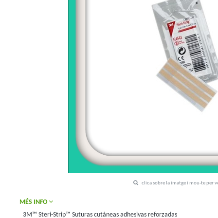
clica sobre la imatge i mou-te per 
MÉS INFO
3M™ Steri-Strip™ Suturas cutáneas adhesivas reforzadas