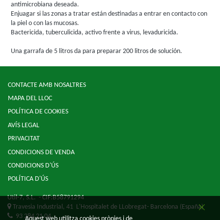
antimicrobiana deseada.
Enjuagar si las zonas a tratar están destinadas a entrar en contacto con
la piel o con las mucosas.
Bactericida, tuberculicida, activo frente a virus, levaduricida.
Una garrafa de 5 litros da para preparar 200 litros de solución.
CONTACTE AMB NOSALTRES
MAPA DEL LLOC
POLÍTICA DE COOKIES
AVÍS LEGAL
PRIVACITAT
CONDICIONS DE VENDA
CONDICIONS D'ÚS
POLÍTICA D'ÚS
Util-7, S.L.
- CIF:B58791294
Travesia Industrial, 41
L'Hospitalet de LLobregat-
Barcelona
(España)
93 284 21 04
Aquest web utilitza cookies pròpies i de