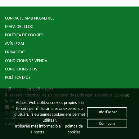
CONTACTE AMB NOSALTRES
MAPA DEL LLOC
POLÍTICA DE COOKIES
AVÍS LEGAL
PRIVACITAT
CONDICIONS DE VENDA
CONDICIONS D'ÚS
POLÍTICA D'ÚS
Util-7, S.L.
- CIF:B58791294
Travesia Industrial, 41
L'Hospitalet de LLobregat-
Barcelona
(España)
93 284 21 04
Aquest web utilitza cookies pròpies i de
util7@util7.com
tercers per millorar la seva experiència
Estic d'acord
669 34 92 79
d'usuari. Trieu quines cookies ens permet
utilitzar.
Configura
© 2026 - Sage Spain ™ (v.20.27)
Trobareu més informació a
política de
la nostra
cookies