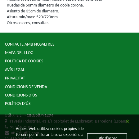
Ruedas de 50mm diametro de doble corona.
Asiento de 35cm de diametro.
Altura min/max: 520/720mm.
Otros colores, consultar.
CONTACTE AMB NOSALTRES
MAPA DEL LLOC
POLÍTICA DE COOKIES
AVÍS LEGAL
PRIVACITAT
CONDICIONS DE VENDA
CONDICIONS D'ÚS
POLÍTICA D'ÚS
Util-7, S.L.
- CIF:B58791294
Travesia Industrial, 41
L'Hospitalet de LLobregat-
Barcelona
(España)
93 284 21 04
Aquest web utilitza cookies pròpies i de
util7@util7.com
tercers per millorar la seva experiència
Estic d'acord