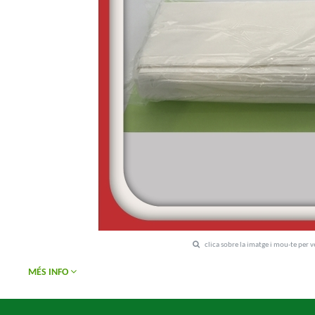
clica sobre la imatge i mou-te per 
MÉS INFO