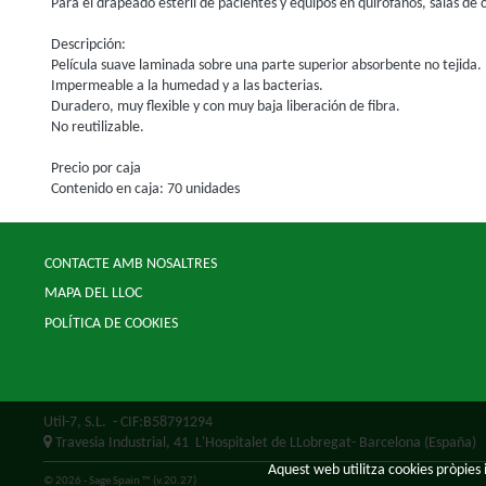
Para el drapeado estéril de pacientes y equipos en quirófanos, salas de 
Descripción:
Película suave laminada sobre una parte superior absorbente no tejida.
Impermeable a la humedad y a las bacterias.
Duradero, muy flexible y con muy baja liberación de fibra.
No reutilizable.
Precio por caja
Contenido en caja: 70 unidades
CONTACTE AMB NOSALTRES
MAPA DEL LLOC
POLÍTICA DE COOKIES
Util-7, S.L.
- CIF:B58791294
Travesia Industrial, 41
L'Hospitalet de LLobregat-
Barcelona
(España)
Aquest web utilitza cookies pròpies i
© 2026 - Sage Spain ™ (v.20.27)