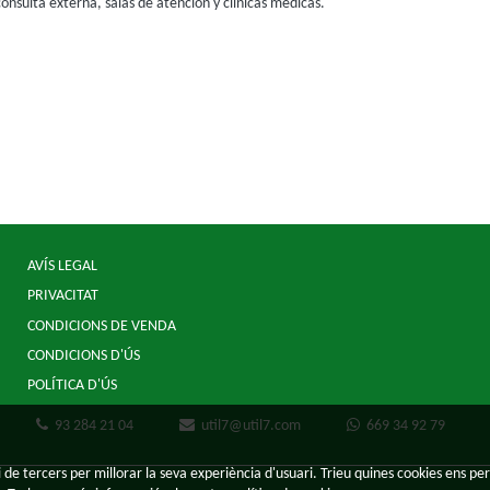
consulta externa, salas de atención y clínicas médicas.
AVÍS LEGAL
PRIVACITAT
CONDICIONS DE VENDA
CONDICIONS D'ÚS
POLÍTICA D'ÚS
93 284 21 04
util7@util7.com
669 34 92 79
 de tercers per millorar la seva experiència d'usuari. Trieu quines cookies ens per