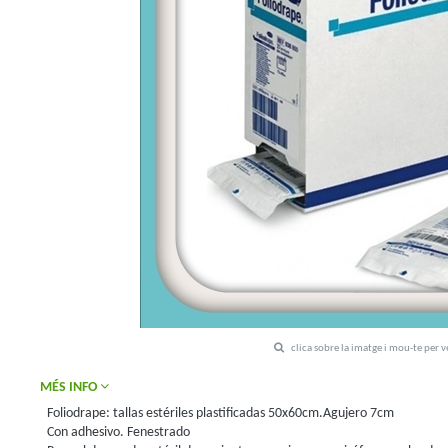
clica sobre la imatge i mou-te per 
MÉS INFO
Foliodrape: tallas estériles plastificadas 50x60cm.Agujero 7cm
Con adhesivo. Fenestrado