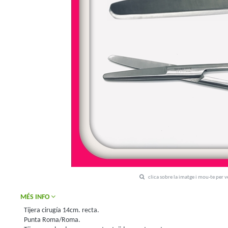
clica sobre la imatge i mou-te per 
MÉS INFO
Tijera cirugía 14cm. recta.
Punta Roma/Roma.