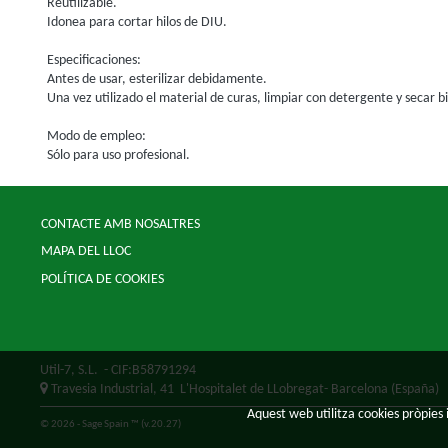
Reutilizable.
Idonea para cortar hilos de DIU.
Especificaciones:
Antes de usar, esterilizar debidamente.
Una vez utilizado el material de curas, limpiar con detergente y secar b
Modo de empleo:
Sólo para uso profesional.
CONTACTE AMB NOSALTRES
MAPA DEL LLOC
POLÍTICA DE COOKIES
Util-7, S.L.
- CIF:B58791294
Travesia Industrial, 41
L'Hospitalet de LLobregat-
Barcelona
(España)
Aquest web utilitza cookies pròpies i
© 2026 - Sage Spain ™ (v.20.27)