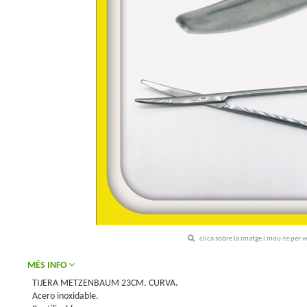
clica sobre la imatge i mou-te per 
MÉS INFO
TIJERA METZENBAUM 23CM. CURVA.
Acero inoxidable.