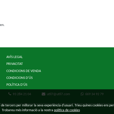
ien.
AVÍS LEGAL
PRIVACITAT
CONDICIONS DE VENDA
CONDICIONS D'ÚS
POLÍTICA D'ÚS
93 284 21 04
util7@util7.com
669 34 92 79
 de tercers per millorar la seva experiència d'usuari. Trieu quines cookies ens per
Trobareu més informació a la nostra
política de cookies