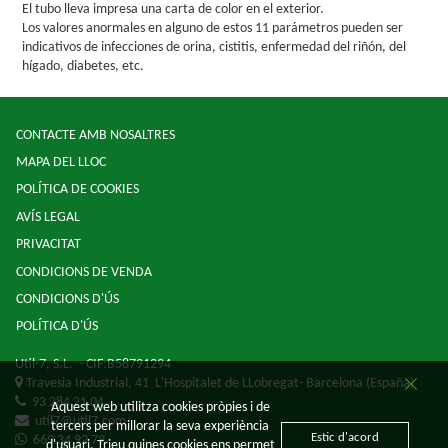
El tubo lleva impresa una carta de color en el exterior.
Los valores anormales en alguno de estos 11 parámetros pueden ser
indicativos de infecciones de orina, cistitis, enfermedad del riñón, del
hígado, diabetes, etc.
CONTACTE AMB NOSALTRES
MAPA DEL LLOC
POLÍTICA DE COOKIES
AVÍS LEGAL
PRIVACITAT
CONDICIONS DE VENDA
CONDICIONS D'ÚS
POLÍTICA D'ÚS
Util-7, S.L.
- CIF:B58791294
Travesia Industrial, 41
L'Hospitalet de LLobregat-
Barcelona
(España)
93 284 21 04
Aquest web utilitza cookies pròpies i de
util7@util7.com
tercers per millorar la seva experiència
Estic d'acord
669 34 92 79
d'usuari. Trieu quines cookies ens permet