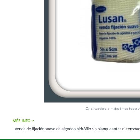
clica sobre la imatge i mou-te per 
MÉS INFO
Venda de fijación suave de algodon hidrófilo sin blanqueantes ni tensoac