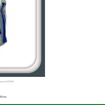
veure el ZOOM
ticos.