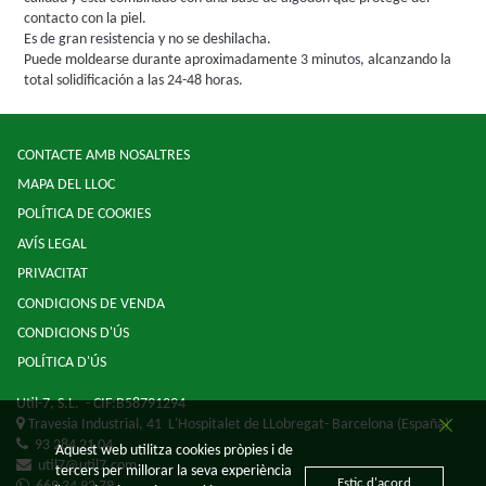
contacto con la piel.
Es de gran resistencia y no se deshilacha.
Puede moldearse durante aproximadamente 3 minutos, alcanzando la
total solidificación a las 24-48 horas.
CONTACTE AMB NOSALTRES
MAPA DEL LLOC
POLÍTICA DE COOKIES
AVÍS LEGAL
PRIVACITAT
CONDICIONS DE VENDA
CONDICIONS D'ÚS
POLÍTICA D'ÚS
Util-7, S.L.
- CIF:B58791294
Travesia Industrial, 41
L'Hospitalet de LLobregat-
Barcelona
(España)
93 284 21 04
Aquest web utilitza cookies pròpies i de
util7@util7.com
tercers per millorar la seva experiència
Estic d'acord