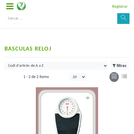
Registrar
BASCULAS RELOJ
filtres
1 -
2
de
2 items