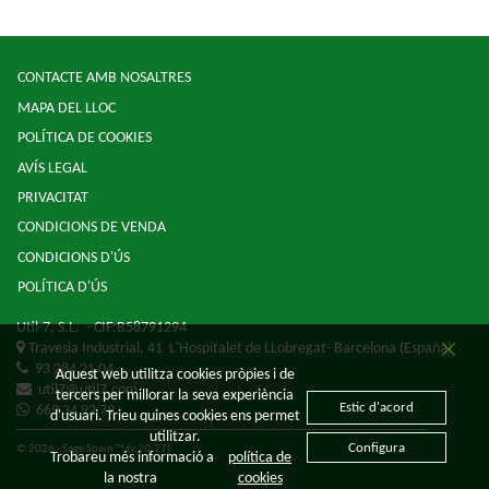
CONTACTE AMB NOSALTRES
MAPA DEL LLOC
POLÍTICA DE COOKIES
AVÍS LEGAL
PRIVACITAT
CONDICIONS DE VENDA
CONDICIONS D'ÚS
POLÍTICA D'ÚS
Util-7, S.L.
- CIF:B58791294
Travesia Industrial, 41
L'Hospitalet de LLobregat-
Barcelona
(España)
93 284 21 04
Aquest web utilitza cookies pròpies i de
util7@util7.com
tercers per millorar la seva experiència
Estic d'acord
669 34 92 79
d'usuari. Trieu quines cookies ens permet
utilitzar.
Configura
© 2026 - Sage Spain ™ (v.20.27)
Trobareu més informació a
política de
la nostra
cookies