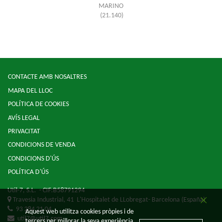
MARINO
(21.140)
CONTACTE AMB NOSALTRES
MAPA DEL LLOC
POLÍTICA DE COOKIES
AVÍS LEGAL
PRIVACITAT
CONDICIONS DE VENDA
CONDICIONS D'ÚS
POLÍTICA D'ÚS
Util-7, S.L.
- CIF:B58791294
Travesia Industrial, 41
L'Hospitalet de LLobregat-
Barcelona
(España)
93 284 21 04
Aquest web utilitza cookies pròpies i de
util7@util7.com
tercers per millorar la seva experiència