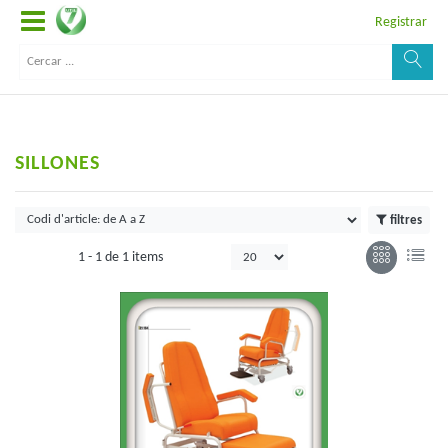
Registrar
SILLONES
filtres
1 -
1
de
1 items