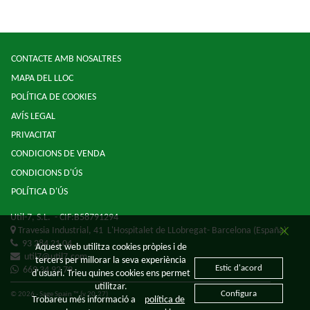
CONTACTE AMB NOSALTRES
MAPA DEL LLOC
POLÍTICA DE COOKIES
AVÍS LEGAL
PRIVACITAT
CONDICIONS DE VENDA
CONDICIONS D'ÚS
POLÍTICA D'ÚS
Util-7, S.L.
- CIF:B58791294
Travesia Industrial, 41
L'Hospitalet de LLobregat-
Barcelona
(España)
93 284 21 04
Aquest web utilitza cookies pròpies i de
util7@util7.com
tercers per millorar la seva experiència
Estic d'acord
669 34 92 79
d'usuari. Trieu quines cookies ens permet
utilitzar.
Configura
© 2026 - Sage Spain ™ (v.20.27)
Trobareu més informació a
política de