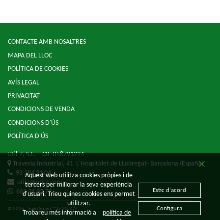
CONTACTE AMB NOSALTRES
MAPA DEL LLOC
POLÍTICA DE COOKIES
AVÍS LEGAL
PRIVACITAT
CONDICIONS DE VENDA
CONDICIONS D'ÚS
POLÍTICA D'ÚS
Util-7, S.L.
- CIF:B58791294
Travesia Industrial, 41
L'Hospitalet de LLobregat-
Barcelona
(España)
93 284 21 04
Aquest web utilitza cookies pròpies i de
util7@util7.com
tercers per millorar la seva experiència
Estic d'acord
669 34 92 79
d'usuari. Trieu quines cookies ens permet
utilitzar.
Configura
© 2026 - Sage Spain ™ (v.20.27)
Trobareu més informació a
política de