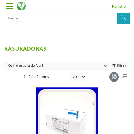
Registrar
RASURADORAS
filtres
1 -
2
de
2 items