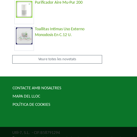
Purificador Aire Mu-Pur 200
Toallitas Intimas Uso Externo
Monodosis En C.12 U.
Veure totes les novetats
CONTACTE AMB NOSALTRES
MAPA DEL LLOC
POLÍTICA DE COOKIES
Util-7, S.L.
- CIF:B58791294