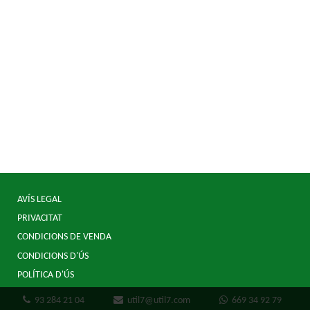
AVÍS LEGAL
PRIVACITAT
CONDICIONS DE VENDA
CONDICIONS D'ÚS
POLÍTICA D'ÚS
93 284 21 04
util7@util7.com
669 34 92 79