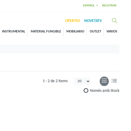
ESPAÑOL
REGISTRAR
OFERTES
NOVETATS
INSTRUMENTAL
MATERIAL FUNGIBLE
MOBILIARIO
OUTLET
VARIOS
1 -
2
de
2 items
Només amb Stock