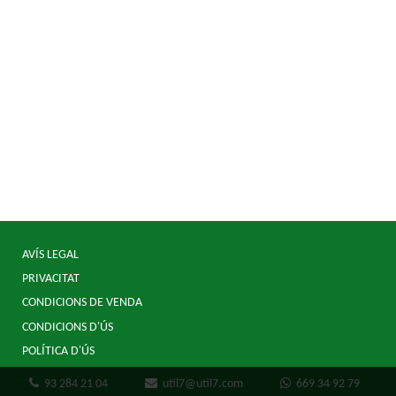
AVÍS LEGAL
PRIVACITAT
CONDICIONS DE VENDA
CONDICIONS D'ÚS
POLÍTICA D'ÚS
93 284 21 04
util7@util7.com
669 34 92 79