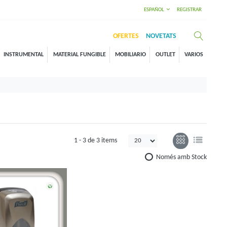
ESPAÑOL
REGISTRAR
OFERTES
NOVETATS
INSTRUMENTAL
MATERIAL FUNGIBLE
MOBILIARIO
OUTLET
VARIOS
1 -
3
de
3 items
Només amb Stock