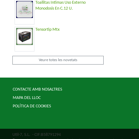
Toallitas Intimas Uso Externo
Monodosis En C.12 U.
Tensortip Mtx
Veure totes les novetats
CONTACTE AMB NOSALTRES
MAPA DEL LLOC
POLÍTICA DE COOKIES
Util-7, S.L.
- CIF:B58791294