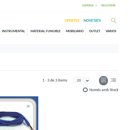
ESPAÑOL
REGISTRAR
OFERTES
NOVETATS
INSTRUMENTAL
MATERIAL FUNGIBLE
MOBILIARIO
OUTLET
VARIOS
1 -
3
de
3 items
Només amb Stock