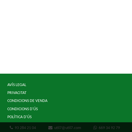
AVÍS LEGAL
PRIVACITAT
CONDICIONS DE VENDA
CONDICIONS D'ÚS
POLÍTICA D'ÚS
93 284 21 04
util7@util7.com
669 34 92 79