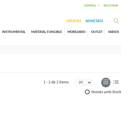
ESPAÑOL
REGISTRAR
OFERTES
NOVETATS
INSTRUMENTAL
MATERIAL FUNGIBLE
MOBILIARIO
OUTLET
VARIOS
1 -
2
de
2 items
Només amb Stock