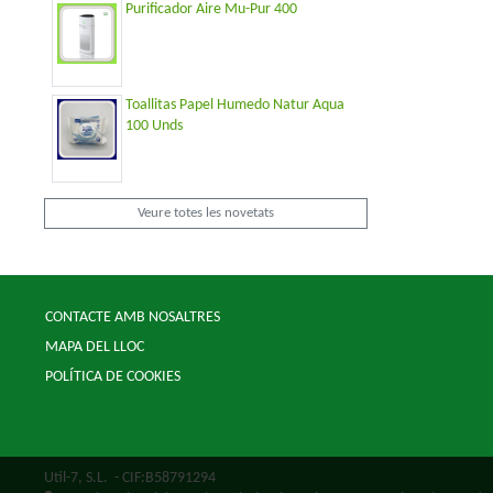
Purificador Aire Mu-Pur 400
Toallitas Papel Humedo Natur Aqua
100 Unds
Veure totes les novetats
CONTACTE AMB NOSALTRES
MAPA DEL LLOC
POLÍTICA DE COOKIES
Util-7, S.L.
- CIF:B58791294