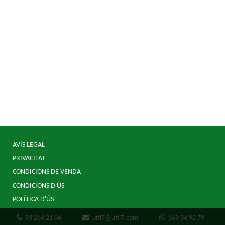
AVÍS LEGAL
PRIVACITAT
CONDICIONS DE VENDA
CONDICIONS D'ÚS
POLÍTICA D'ÚS
93 284 21 04
util7@util7.com
669 34 92 79