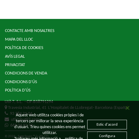
CONTACTE AMB NOSALTRES
MAPA DEL LLOC
POLÍTICA DE COOKIES
AVÍS LEGAL
PRIVACITAT
CONDICIONS DE VENDA
CONDICIONS D'ÚS
POLÍTICA D'ÚS
Util-7, S.L.
- CIF:B58791294
Travesia Industrial, 41
L'Hospitalet de LLobregat-
Barcelona
(España)
93 284 21 04
Aquest web utilitza cookies pròpies i de
util7@util7.com
tercers per millorar la seva experiència
Estic d'acord
669 34 92 79
d'usuari. Trieu quines cookies ens permet
utilitzar.
Configura
© 2026 - Sage Spain ™ (v.20.27)
Trobareu més informació a
política de