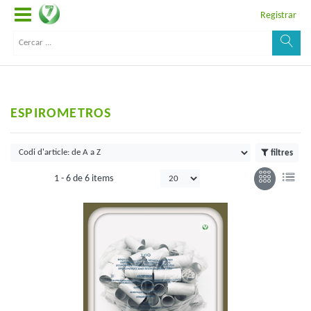
Registrar
ESPIROMETROS
filtres
1 -
6
de
6 items