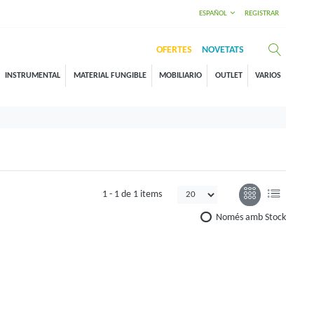
ESPAÑOL
REGISTRAR
OFERTES
NOVETATS
INSTRUMENTAL
MATERIAL FUNGIBLE
MOBILIARIO
OUTLET
VARIOS
1 -
1
de
1 items
Només amb Stock