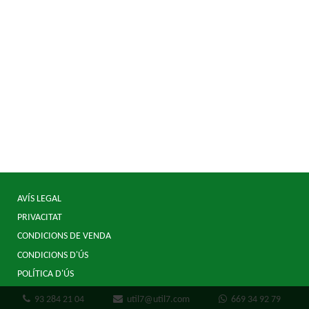
AVÍS LEGAL
PRIVACITAT
CONDICIONS DE VENDA
CONDICIONS D'ÚS
POLÍTICA D'ÚS
93 284 21 04
util7@util7.com
669 34 92 79