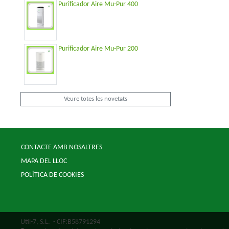
Purificador Aire Mu-Pur 400
Purificador Aire Mu-Pur 200
Veure totes les novetats
CONTACTE AMB NOSALTRES
MAPA DEL LLOC
POLÍTICA DE COOKIES
Util-7, S.L.
- CIF:B58791294