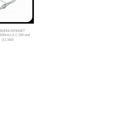
ADERA INTRASET
100cm L/L C.150 und
(11.560)