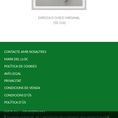
ESPECULO CUSCO VIRGINAL
(50.114)
CONTACTE AMB NOSALTRES
MAPA DEL LLOC
POLÍTICA DE COOKIES
AVÍS LEGAL
PRIVACITAT
CONDICIONS DE VENDA
CONDICIONS D'ÚS
POLÍTICA D'ÚS
Util-7, S.L.
- CIF:B58791294
Travesia Industrial, 41
L'Hospitalet de LLobregat-
Barcelona
(España)