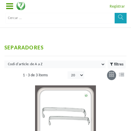
Registrar
SEPARADORES
filtres
1 -
3
de
3 items