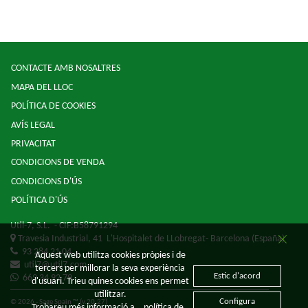
CONTACTE AMB NOSALTRES
MAPA DEL LLOC
POLÍTICA DE COOKIES
AVÍS LEGAL
PRIVACITAT
CONDICIONS DE VENDA
CONDICIONS D'ÚS
POLÍTICA D'ÚS
Util-7, S.L.
- CIF:B58791294
Travesia Industrial, 41
L'Hospitalet de LLobregat-
Barcelona
(España)
93 284 21 04
Aquest web utilitza cookies pròpies i de
util7@util7.com
tercers per millorar la seva experiència
Estic d'acord
669 34 92 79
d'usuari. Trieu quines cookies ens permet
utilitzar.
Configura
© 2026 - Sage Spain ™ (v.20.27)
Trobareu més informació a
política de