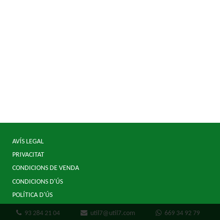
AVÍS LEGAL
PRIVACITAT
CONDICIONS DE VENDA
CONDICIONS D'ÚS
POLÍTICA D'ÚS
93 284 21 04
util7@util7.com
669 34 92 79