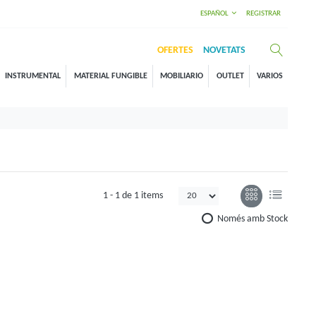
ESPAÑOL
REGISTRAR
OFERTES
NOVETATS
INSTRUMENTAL
MATERIAL FUNGIBLE
MOBILIARIO
OUTLET
VARIOS
1 -
1
de
1 items
Només amb Stock