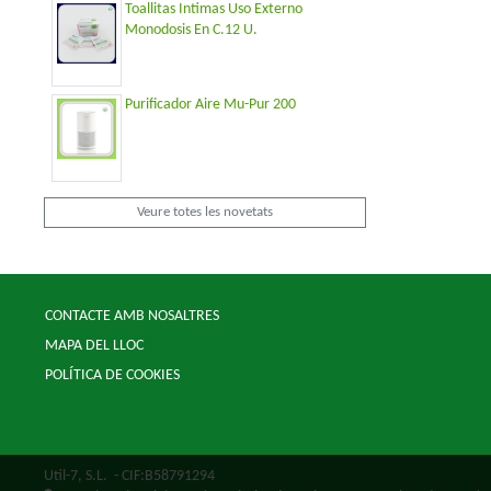
Toallitas Intimas Uso Externo
Monodosis En C.12 U.
Purificador Aire Mu-Pur 200
Veure totes les novetats
CONTACTE AMB NOSALTRES
MAPA DEL LLOC
POLÍTICA DE COOKIES
Util-7, S.L.
- CIF:B58791294