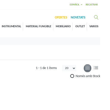
ESPAÑOL
REGISTRAR
OFERTES
NOVETATS
INSTRUMENTAL
MATERIAL FUNGIBLE
MOBILIARIO
OUTLET
VARIOS
1 -
1
de
1 items
Només amb Stock