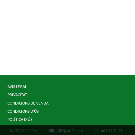
AVÍS LEGAL
PRIVACITAT
CONDICIONS DE VENDA
CONDICIONS D'ÚS
POLÍTICA D'ÚS
93 284 21 04
util7@util7.com
669 34 92 79