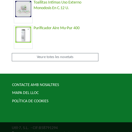
Toallitas Intimas Uso Externo
Monodosis En C.12 U.
Purificador Aire Mu-Pur 400
Veure totes les novetats
CONTACTE AMB NOSALTRES
MAPA DEL LLOC
POLÍTICA DE COOKIES
Util-7, S.L.
- CIF:B58791294