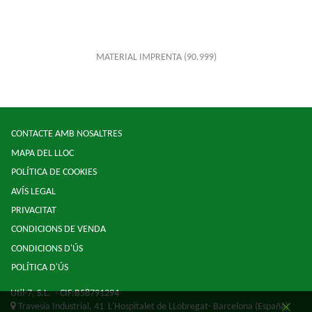
MATERIAL IMPRENTA
(90.999)
CONTACTE AMB NOSALTRES
MAPA DEL LLOC
POLÍTICA DE COOKIES
AVÍS LEGAL
PRIVACITAT
CONDICIONS DE VENDA
CONDICIONS D'ÚS
POLÍTICA D'ÚS
Util-7, S.L.
- CIF:B58791294
Travesia Industrial, 41
L'Hospitalet de LLobregat-
Barcelona
(España)