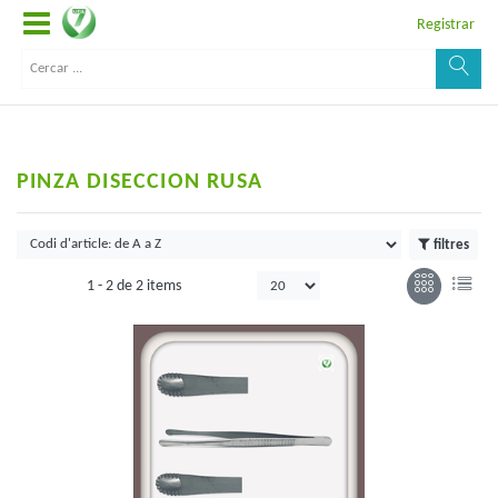
Registrar
PINZA DISECCION RUSA
filtres
1 -
2
de
2 items