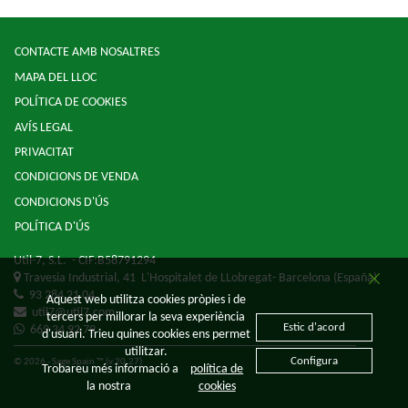
CONTACTE AMB NOSALTRES
MAPA DEL LLOC
POLÍTICA DE COOKIES
AVÍS LEGAL
PRIVACITAT
CONDICIONS DE VENDA
CONDICIONS D'ÚS
POLÍTICA D'ÚS
Util-7, S.L.
- CIF:B58791294
Travesia Industrial, 41
L'Hospitalet de LLobregat-
Barcelona
(España)
93 284 21 04
Aquest web utilitza cookies pròpies i de
util7@util7.com
tercers per millorar la seva experiència
Estic d'acord
669 34 92 79
d'usuari. Trieu quines cookies ens permet
utilitzar.
Configura
© 2026 - Sage Spain ™ (v.20.27)
Trobareu més informació a
política de
la nostra
cookies