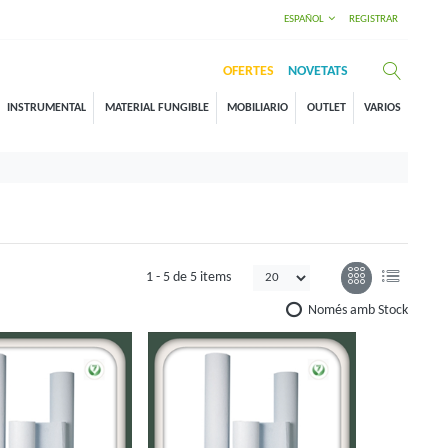
ESPAÑOL
REGISTRAR
OFERTES
NOVETATS
INSTRUMENTAL
MATERIAL FUNGIBLE
MOBILIARIO
OUTLET
VARIOS
1 -
5
de
5 items
Només amb Stock