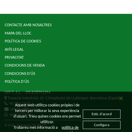
CONTACTE AMB NOSALTRES
MAPA DEL LLOC
POLÍTICA DE COOKIES
AVÍS LEGAL
PRIVACITAT
CONDICIONS DE VENDA
CONDICIONS D'ÚS
POLÍTICA D'ÚS
Util-7, S.L.
- CIF:B58791294
Travesia Industrial, 41
L'Hospitalet de LLobregat-
Barcelona
(España)
93 284 21 04
Aquest web utilitza cookies pròpies i de
util7@util7.com
tercers per millorar la seva experiència
Estic d'acord
669 34 92 79
d'usuari. Trieu quines cookies ens permet
utilitzar.
Configura
© 2026 - Sage Spain ™ (v.20.27)
Trobareu més informació a
política de