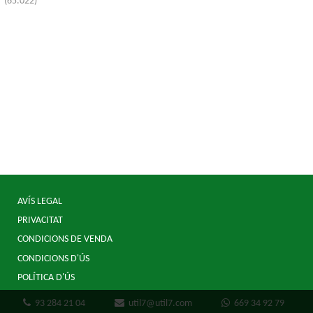
(65.022)
AVÍS LEGAL
PRIVACITAT
CONDICIONS DE VENDA
CONDICIONS D'ÚS
POLÍTICA D'ÚS
93 284 21 04
util7@util7.com
669 34 92 79