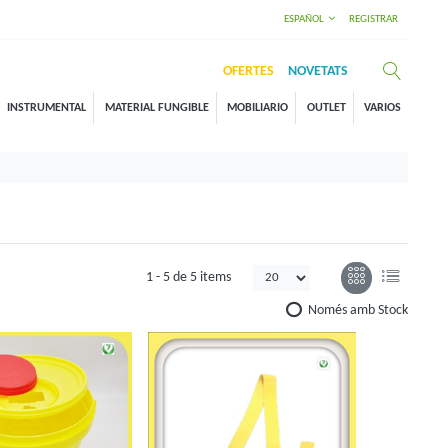
ESPAÑOL
REGISTRAR
OFERTES
NOVETATS
INSTRUMENTAL
MATERIAL FUNGIBLE
MOBILIARIO
OUTLET
VARIOS
1 -
5
de
5 items
Només amb Stock