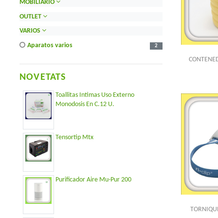
MOBILIARIO
OUTLET
VARIOS
aparatos varios
2
CONTENED
NOVETATS
Toallitas Intimas Uso Externo
Monodosis En C.12 U.
Tensortip Mtx
Purificador Aire Mu-Pur 200
TORNIQUE