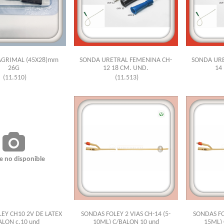
AGRIMAL (45X28)mm
SONDA URETRAL FEMENINA CH-
SONDA URE
26G
12 18 CM. UND.
14
(11.510)
(11.513)
e no disponible
EY CH10 2V DE LATEX
SONDAS FOLEY 2 VIAS CH-14 (5-
SONDAS FOL
ALON c.10 und
10ML) C/BALON 10 und
15ML) 