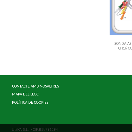
SONDA AS
CH16 C
CONTACTE AMB NOSALTRES
MAPA DEL LLOC
POLÍTICA DE COOKIES
Util-7, S.L.
- CIF:B58791294