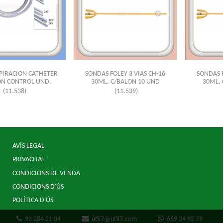
PIRACION CATHETER
SONDAS FOLEY 3 VIAS CH-16
SONDAS F
ON CONTROL UND.
30ML. C/BALON 10 UND
30ML. 
(11.538)
(11.539)
AVÍS LEGAL
PRIVACITAT
CONDICIONS DE VENDA
CONDICIONS D'ÚS
POLÍTICA D'ÚS
93 284 21 04
util7@util7.com
669 34 92 79