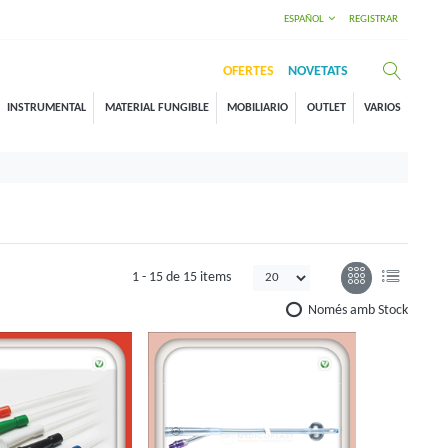
ESPAÑOL
REGISTRAR
OFERTES
NOVETATS
INSTRUMENTAL
MATERIAL FUNGIBLE
MOBILIARIO
OUTLET
VARIOS
1 -
15
de
15 items
Només amb Stock