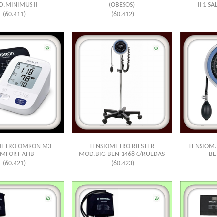
.MINIMUS II
(OBESOS)
II 1 S
(60.411)
(60.412)
METRO OMRON M3
TENSIOMETRO RIESTER
TENSIOM.
MFORT AFIB
MOD.BIG-BEN-1468 C/RUEDAS
BE
(60.421)
(60.423)