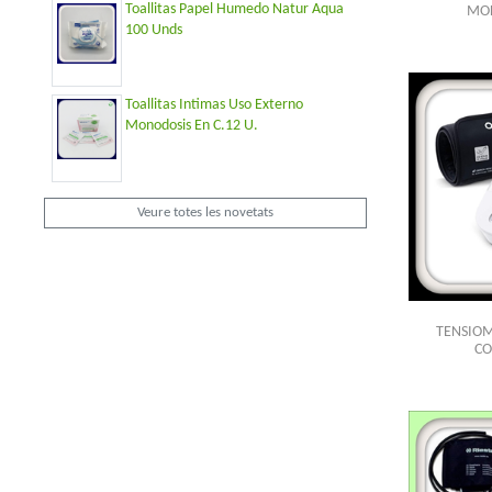
Toallitas Papel Humedo Natur Aqua
MOD
100 Unds
Toallitas Intimas Uso Externo
Monodosis En C.12 U.
Veure totes les novetats
TENSIO
CO