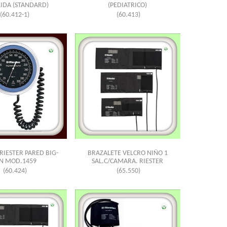
ALIDA (STANDARD)
(PEDIATRICO)
(60.412-1)
(60.413)
RIESTER PARED BIG-
BRAZALETE VELCRO NIÑO 1
N MOD.1459
SAL.C/CAMARA. RIESTER
(60.424)
(65.550)