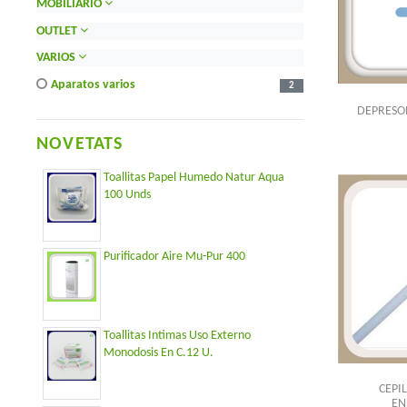
MOBILIARIO
OUTLET
VARIOS
aparatos varios
2
DEPRESOR
NOVETATS
Toallitas Papel Humedo Natur Aqua
100 Unds
Purificador Aire Mu-Pur 400
Toallitas Intimas Uso Externo
Monodosis En C.12 U.
CEPI
EN