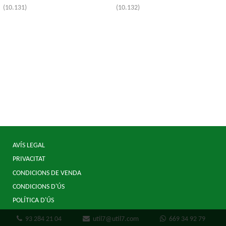
(10.131)
(10.132)
AVÍS LEGAL
PRIVACITAT
CONDICIONS DE VENDA
CONDICIONS D'ÚS
POLÍTICA D'ÚS
93 284 21 04
util7@util7.com
669 34 92 79