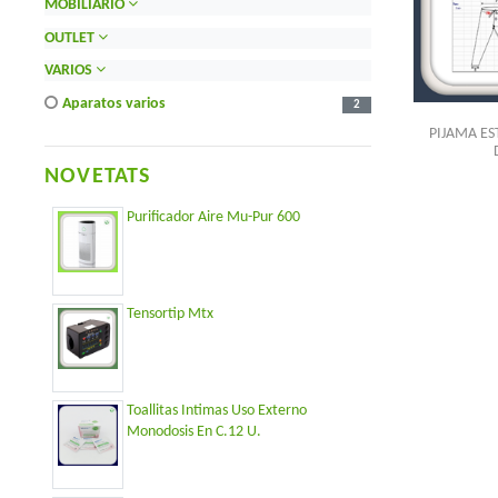
MOBILIARIO
OUTLET
VARIOS
aparatos varios
2
PIJAMA ES
NOVETATS
Purificador Aire Mu-Pur 600
Tensortip Mtx
Toallitas Intimas Uso Externo
Monodosis En C.12 U.