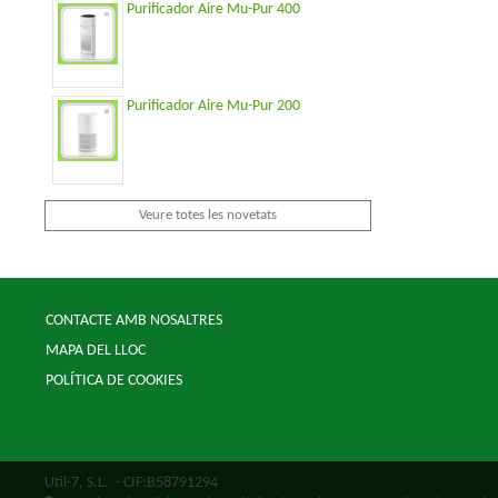
Purificador Aire Mu-Pur 400
Purificador Aire Mu-Pur 200
Veure totes les novetats
CONTACTE AMB NOSALTRES
MAPA DEL LLOC
POLÍTICA DE COOKIES
Util-7, S.L.
- CIF:B58791294