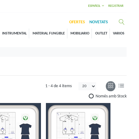
ESPAÑOL
REGISTRAR
OFERTES
NOVETATS
INSTRUMENTAL
MATERIAL FUNGIBLE
MOBILIARIO
OUTLET
VARIOS
1 -
4
de
4 items
Només amb Stock