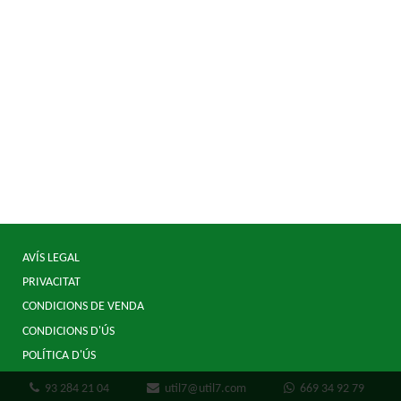
AVÍS LEGAL
PRIVACITAT
CONDICIONS DE VENDA
CONDICIONS D'ÚS
POLÍTICA D'ÚS
93 284 21 04
util7@util7.com
669 34 92 79