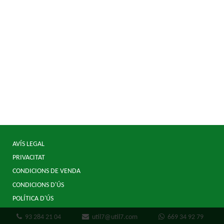
AVÍS LEGAL
PRIVACITAT
CONDICIONS DE VENDA
CONDICIONS D'ÚS
POLÍTICA D'ÚS
93 284 21 04
util7@util7.com
669 34 92 79