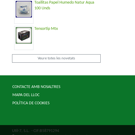
Toallitas Papel Humedo Natur Aqua
100 Unds
Tensortip Mtx
Veure totes les novetats
CONTACTE AMB NOSALTRES
MAPA DEL LLOC
POLÍTICA DE COOKIES
Util-7, S.L.
- CIF:B58791294