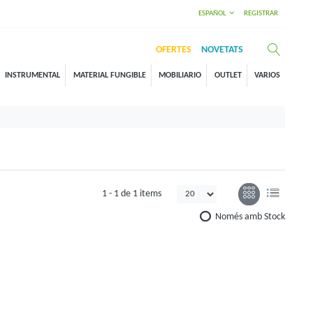
ESPAÑOL
REGISTRAR
OFERTES
NOVETATS
INSTRUMENTAL
MATERIAL FUNGIBLE
MOBILIARIO
OUTLET
VARIOS
1 -
1
de
1 items
Només amb Stock