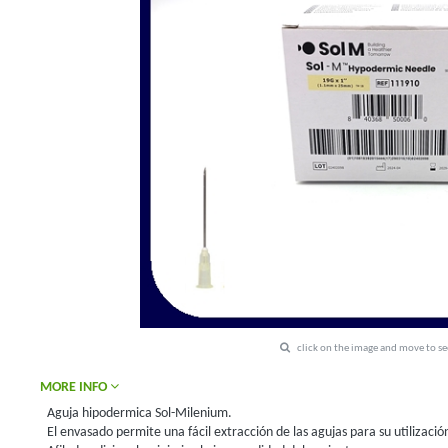
click on the image and move to s
MORE INFO
Aguja hipodermica Sol-Milenium.
El envasado permite una fácil extracción de las agujas para su utilizaci