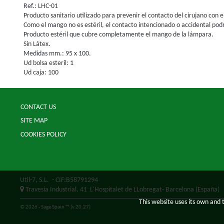
Ref.: LHC-01
Producto sanitario utilizado para prevenir el contacto del cirujano con
Como el mango no es estéril, el contacto intencionado o accidental pod
Producto estéril que cubre completamente el mango de la lámpara.
Sin Látex.
Medidas mm.: 95 x 100.
Ud bolsa esteril: 1
Ud caja: 100
CONTACT US
SITE MAP
COOKIES POLICY
Util-7, S.L.
- CIF:B58791294
Travesia Industrial, 41
L'Hospitalet de LLobregat-
Barcelona
(España)
This website uses its own and 
© 2026 - Sage Spain ™ (v.20.27)