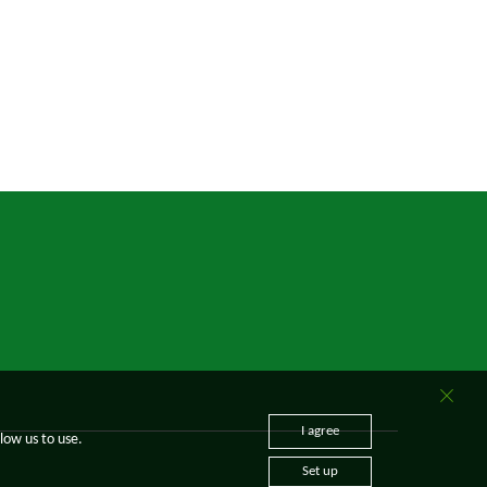
I agree
low us to use.
Set up