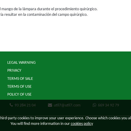
 el mango de la lámpara durante el procedimiento quirúrgico.
ría resultar en la contaminación del campo quirúrgico.
LEGAL WARNING
PRIVACY
TERMS OF SALE
TERMS OF USE
POLICY OF USE
93 284 21 04
util7@util7.com
669 34 92 79
third-party cookies to improve your user experience. Choose which cookies you al
You will find more information in our
cookies policy