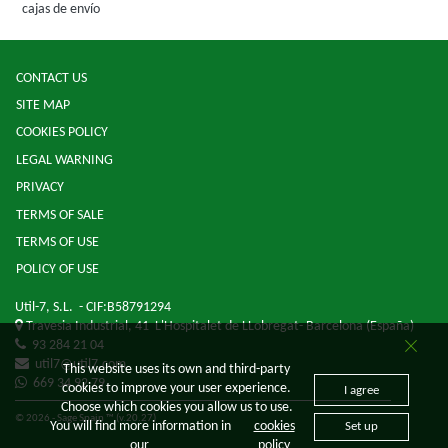
cajas de envío
CONTACT US
SITE MAP
COOKIES POLICY
LEGAL WARNING
PRIVACY
TERMS OF SALE
TERMS OF USE
POLICY OF USE
Util-7, S.L.
- CIF:B58791294
Travesia Industrial, 41
L'Hospitalet de LLobregat-
Barcelona
(España)
93 284 21 04
util7@util7.com
This website uses its own and third-party
669 34 92 79
cookies to improve your user experience.
I agree
Choose which cookies you allow us to use.
© 2026 - Sage Spain ™ (v.20.27)
You will find more information in
cookies
Set up
our
policy