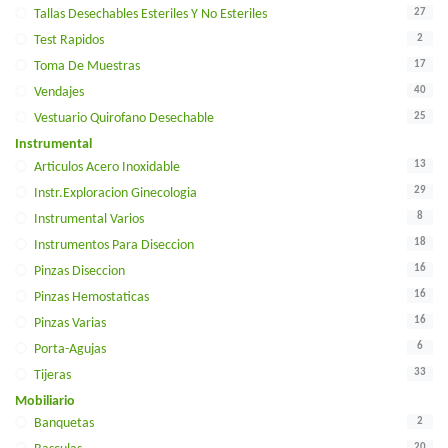
27
Tallas Desechables Esteriles Y No Esteriles
2
Test Rapidos
17
Toma De Muestras
40
Vendajes
25
Vestuario Quirofano Desechable
Instrumental
13
Articulos Acero Inoxidable
29
Instr.exploracion Ginecologia
8
Instrumental Varios
18
Instrumentos Para Diseccion
16
Pinzas Diseccion
16
Pinzas Hemostaticas
16
Pinzas Varias
6
Porta-Agujas
33
Tijeras
Mobiliario
2
Banquetas
20