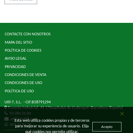
CONTACTE CON NOSOTROS
MAPA DEL SITIO
POLÍTICA DE COOKIES
AVISO LEGAL
PRIVACIDAD
CONDICIONES DE VENTA
CONDICIONES DE USO
POLÍTICA DE USO
Util-7, S.L.
- CIF:B58791294
Travesia Industrial, 41
L'Hospitalet de LLobregat-
Barcelona
(España)
93 284 21 04
util7@util7.com
Esta web utiliza cookies propias y de terceros
669 34 92 79
para mejorar su experiencia de usuario. Elija
Acepto
qué cookies nos permite utilizar.