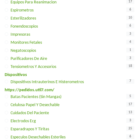
17
Equipos Para Reanimacion
6
Espirometros
10
Esterilizadores
6
Fonendoscopios
3
Impresoras
4
Monitores Fetales
1
Negatoscopios
3
Purificadores De Aire
18
Tensiometros Y Accesorios
Dispositivos
7
Dispositivos Intrauterinos E Histerometros
https://pedidos.util7.com/
5
Batas Pacientes (sin Mangas)
17
Celulosa Papel Y Desechable
13
Cuidados Del Paciente
3
Electrodos Ecg
25
Esparadrapos Y Tiritas
6
Especulos Desechables Esteriles