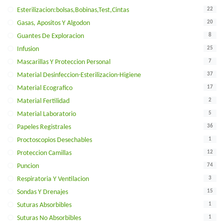
22
Esterilizacion:bolsas,bobinas,test,cintas
20
Gasas, Apositos Y Algodon
8
Guantes De Exploracion
25
Infusion
7
Mascarillas Y Proteccion Personal
37
Material Desinfeccion-Esterilizacion-Higiene
17
Material Ecografico
2
Material Fertilidad
5
Material Laboratorio
36
Papeles Registrales
1
Proctoscopios Desechables
12
Proteccion Camillas
74
Puncion
3
Respiratoria Y Ventilacion
15
Sondas Y Drenajes
1
Suturas Absorbibles
1
Suturas No Absorbibles