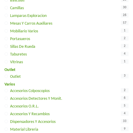
Basculas
30
Camillas
26
Lamparas Exploracion
57
Mesas Y Carros Auxiliares
1
Mobiliario Varios
2
Portasueros
2
Sillas De Rueda
4
Taburetes
1
Vitrinas
Outlet
3
Outlet
Varios
2
Accesorios Colposcopios
6
Accesorios Detectores Y Monit.
5
Accesorios O.r.l.
4
Accesorios Y Recambios
33
Dispensadores Y Accesorios
9
Material Libreria