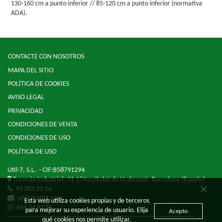
130-160 cm a punto inferior // 85-120 cm a punto inferior (normativa
ADA).
CONTACTE CON NOSOTROS
MAPA DEL SITIO
POLÍTICA DE COOKIES
AVISO LEGAL
PRIVACIDAD
CONDICIONES DE VENTA
CONDICIONES DE USO
POLÍTICA DE USO
Util-7, S.L.
- CIF:B58791294
Travesia Industrial, 41
L'Hospitalet de LLobregat-
Barcelona
(España)
93 284 21 04
util7@util7.com
Esta web utiliza cookies propias y de terceros
669 34 92 79
para mejorar su experiencia de usuario. Elija
Acepto
qué cookies nos permite utilizar.