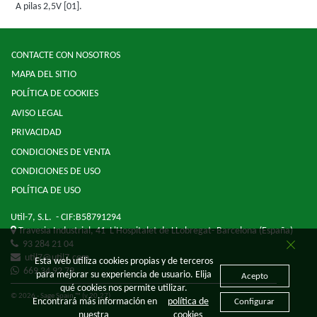
A pilas 2,5V [01].
CONTACTE CON NOSOTROS
MAPA DEL SITIO
POLÍTICA DE COOKIES
AVISO LEGAL
PRIVACIDAD
CONDICIONES DE VENTA
CONDICIONES DE USO
POLÍTICA DE USO
Util-7, S.L.
- CIF:B58791294
Travesia Industrial, 41
L'Hospitalet de LLobregat-
Barcelona
(España)
93 284 21 04
util7@util7.com
Esta web utiliza cookies propias y de terceros
669 34 92 79
para mejorar su experiencia de usuario. Elija
Acepto
qué cookies nos permite utilizar.
© 2026 - Sage Spain ™ (v.20.27)
Encontrará más información en
política de
Configurar
nuestra
cookies