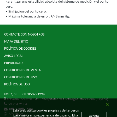
garantizar una estabilidad absoluta del sistema de medición y el punto
cero.
• Sin fijación del punto cero.
• Máxima tolerancia de error: +/- 3 mm Hg.
CONTACTE CON NOSOTROS
MAPA DEL SITIO
POLÍTICA DE COOKIES
AVISO LEGAL
PRIVACIDAD
CONDICIONES DE VENTA
CONDICIONES DE USO
POLÍTICA DE USO
Util-7, S.L.
- CIF:B58791294
Travesia Industrial, 41
L'Hospitalet de LLobregat-
Barcelona
(España)
93 284 21 04
util7@util7.com
Esta web utiliza cookies propias y de terceros
669 34 92 79
para mejorar su experiencia de usuario. Elija
Acepto