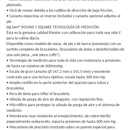
plateado.
• Fácil de mover debido a los rodillos de dirección de baja fricción.
• Canasta espaciosa al reverso (incluida) y canasta opcional adjunta al
pie
big ben® ROUND Y SQUARE TECNOLOGÍA DE MEDICIÓN.
Ésta es la genuina calidad Riester con calibración para toda una vida Y
para la rutina diaria.
Disponible como modelo de mesa, de pie y de barra (anestesia) con un
surtido completo de brazaletes. (brazaletes de bolsa o desinfectables de
una sola pieza „one piece cuffs“).
• Tecnología de medición para toda la vida con resistencia a presiones
de hasta un máximo de 600mmHg.
• Escala de gran tamaño (Ø 147,2 mm o 145,5 mm) y excelente
contraste para una lectura óptima; escala hasta 300 mm Hg.
• Amplio cestillo en la parte posterior del aparato para tubos y
brazaletes.
• Pera de látex para inflar el brazalete.
• Válvula de purga de aire sin desgaste, con regulación fina.
• Microfiltro para proteger la válvula de purga de aire y el sistema de
medición.
• Membrana muy resistente al envejecimiento, de cobre-berilio
especialmente endurecido, soporta presiones de hasta 600 mm Hg.
• Mecanismo de precisión montado sobre un puente especial para