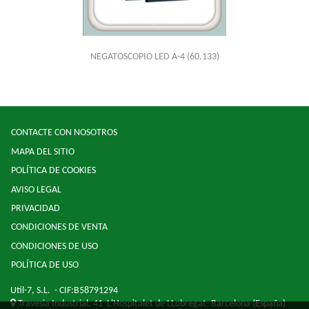
NEGATOSCOPIO LED A-4
(60.133)
CONTACTE CON NOSOTROS
MAPA DEL SITIO
POLÍTICA DE COOKIES
AVISO LEGAL
PRIVACIDAD
CONDICIONES DE VENTA
CONDICIONES DE USO
POLÍTICA DE USO
Util-7, S.L.
- CIF:B58791294
Travesia Industrial, 41
L'Hospitalet de LLobregat-
Barcelona
(España)